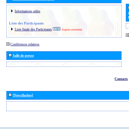
Informations utiles
Liste des Participants
Liste finale des Participants
Anglais seulement
Conférences relatives
Salle de presse
Contacts
[Newsflashes]