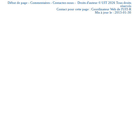
Début de page
-
Commentaires
-
Contactez-nous
-
Droits d'auteur © UIT 2026
Tous droits
réservés
Contact pour cette page :
Coordinateur Web de l'UIT-R
Mis à jour le : 2013-01-30