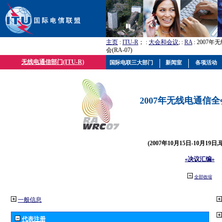
主页
:
ITU-R
； :
大会和会议
; :
RA
: 2007
会(RA-07)
无线电通信部门(ITU-R)
国际电联三大部门
新闻室
各项活动
2007年无线电通信全会(
(2007年10月15日-10月19日
«决议汇编»
全部收缩
一般信息
代表注册