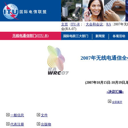
主页
:
ITU-R
； :
大会和会议
; :
RA
: 2007
会(RA-07)
无线电通信部门(ITU-R)
国际电联三大部门
新闻室
各项活动
2007年无线电通信全会(
(2007年10月15日-10月19日
«决议汇编»
全部展开
一般信息
文件
代表注册
出版物