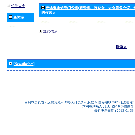
相关大会
无线电通信部门各组(研究组、特委会、大会筹备会议、
的候选人
新闻室
其它信息
联系人
[Newsflashes]
回到本页页首
-
反馈意见
-
请与我们联系
-
版权 © 国际电联 2026
版权所有
本网页联系人 :
ITU-R的网络协调员
最近更新日期 : 2013-01-30