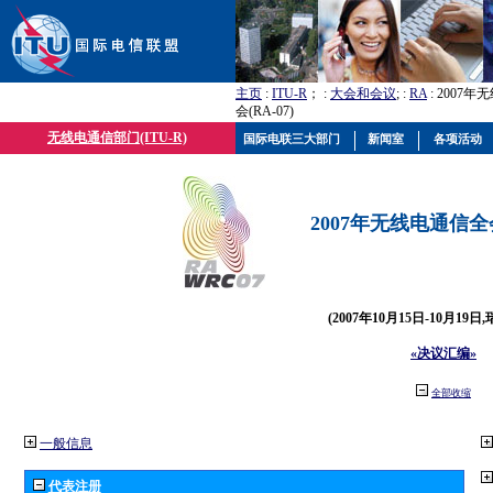
主页
:
ITU-R
； :
大会和会议
; :
RA
: 2007
会(RA-07)
无线电通信部门(ITU-R)
国际电联三大部门
新闻室
各项活动
2007年无线电通信全会(
(2007年10月15日-10月19日
«决议汇编»
全部收缩
一般信息
代表注册