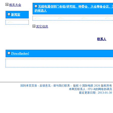
相关大会
无线电通信部门各组(研究组、特委会、大会筹备会议、
的候选人
新闻室
其它信息
联系人
[Newsflashes]
回到本页页首
-
反馈意见
-
请与我们联系
-
版权 © 国际电联 2026
版权所有
本网页联系人 :
ITU-R的网络协调员
最近更新日期 : 2013-01-30