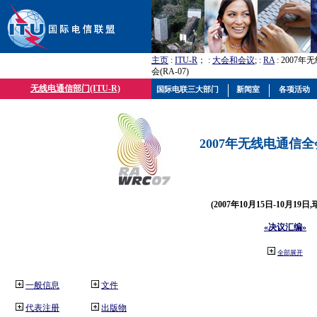
主页
:
ITU-R
； :
大会和会议
; :
RA
: 2007
会(RA-07)
无线电通信部门(ITU-R)
国际电联三大部门
新闻室
各项活动
2007年无线电通信全会(
(2007年10月15日-10月19日
«决议汇编»
全部展开
一般信息
文件
代表注册
出版物