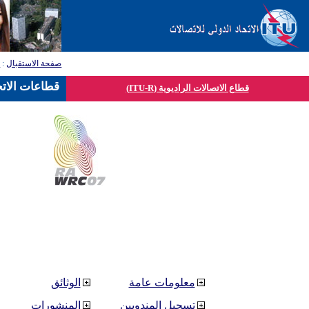
صفحة الاستقبال
:
ق
قطاعات الاتح
قطاع الاتصالات الراديوية (ITU-R)
معلومات عامة
الوثائق
تسجيل المندوبين
المنشورات