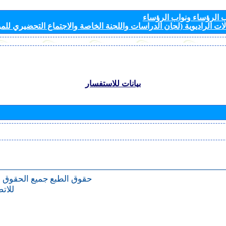
الرؤساء ونواب الرؤساء
ات الراديوية (لجان الدراسات واللجنة الخاصة والاجتماع التحضيري للمؤ
بيانات للاستفسار
حقوق الطبع
جميع الحقوق 
للات