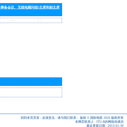
会筹备会议、无线电顾问组)主席和副主席
回到本页页首
-
反馈意见
-
请与我们联系
-
版权 © 国际电联 2026
版权所有
本网页联系人 :
ITU-R的网络协调员
最近更新日期 : 2013-01-30