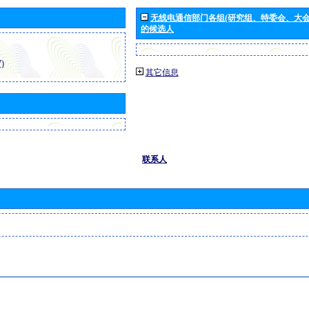
无线电通信部门各组(研究组、特委会、大
的候选人
)
其它信息
联系人