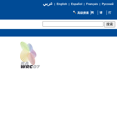
عربي
English
Español
Français
Русский
|
|
|
|
高级搜索