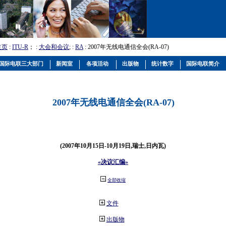
主页
:
ITU-R
； :
大会和会议
; :
RA
: 2007年无线电通信全会(RA-07)
国际电联三大部门
新闻室
各项活动
出版物
统计数字
国际电联简介
2007年无线电通信全会(RA-07)
(2007年10月15日-10月19日,瑞士,日内瓦)
«决议汇编»
全部收缩
文件
出版物