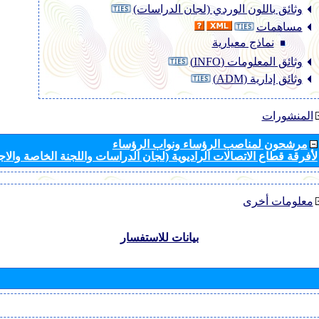
وثائق باللون الوردي (لجان الدراسات)
مساهمات
نماذج معيارية
وثائق المعلومات (INFO)
وثائق إدارية (ADM)
المنشورات
مرشحون لمناصب الرؤساء ونواب الرؤساء
لأفرقة قطاع الاتصالات الراديوية (لجان الدراسات واللجنة الخاصة والا
معلومات أخرى
بيانات للاستفسار