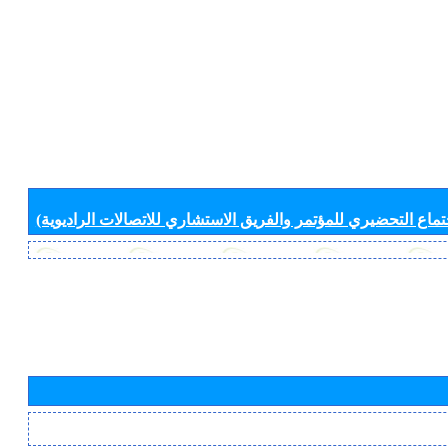
جتماع التحضيري للمؤتمر والفريق الاستشاري للاتصالات الراديوية)