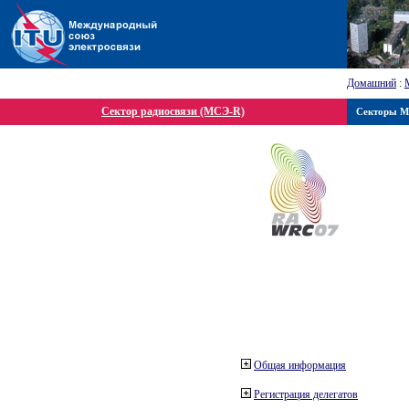
Домашний
:
Сектор радиосвязи (МСЭ-R)
Секторы 
Общая информация
Регистрация делегатов