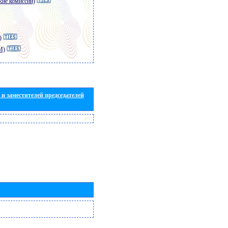
кие комиссии)
)
M)
и заместителей председателей