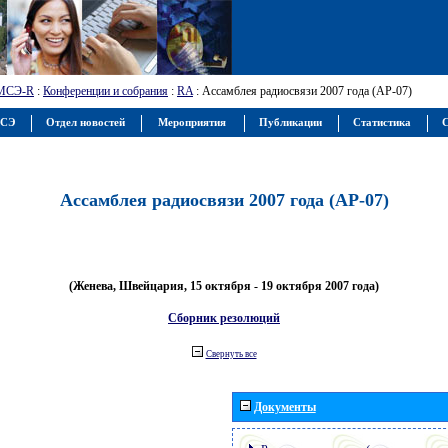
МСЭ-R
:
Конференции и собрания
:
RA
: Ассамблея радиосвязи 2007 года (АР-07)
МСЭ
Отдел новостей
Мероприятия
Публикации
Статистика
С
Ассамблея радиосвязи 2007 года (АР-07)
(Женева, Швейцария, 15 октября - 19 октября 2007 года)
Сборник резолюций
Свернуть все
Документы