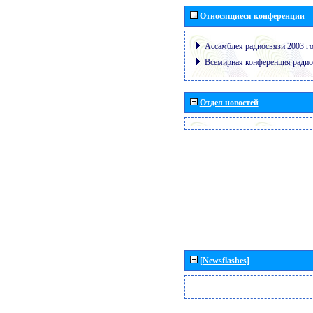
Относящиеся конференции
Ассамблея радиосвязи 2003 го
Всемирная конференция радио
Отдел новостей
[Newsflashes]