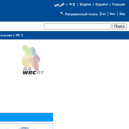
عربي
English
Español
Français
|
中文
|
|
|
Расширенный поиск
ведения о МСЭ