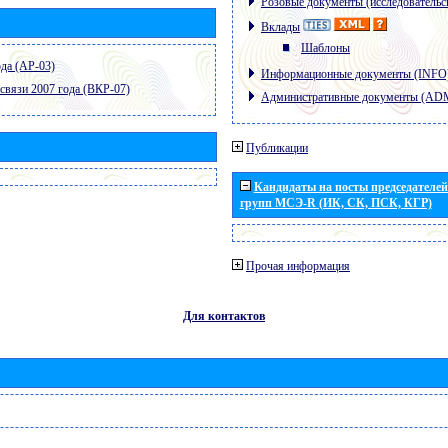
Розовые документы (исследовательс
Вклады
Шаблоны
да (АР-03)
Информационные документы (INFO
связи 2007 года (ВКР-07)
Административные документы (AD
Публикации
Кандидаты на посты председателей 
групп МСЭ-R (ИК, СК, ПСК, КГР)
Прочая информация
Для контактов