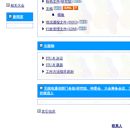
粉色文件(研究组)
相关大会
文稿
模板
新闻室
情况通报文件 (INFO)
行政管理文件(ADM)
出版物
ITU-R 决议
ITU-R 课题
工作方法指导原则
无线电通信部门各组(研究组、特委会、大会筹备会议、
的候选人
其它信息
联系人