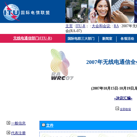
主页
:
ITU-R
； :
大会和会议
; :
RA
: 2007
会(RA-07)
无线电通信部门(ITU-R)
国际电联三大部门
新闻室
各项活动
2007年无线电通信全会(
(2007年10月15日-10月19日
«决议汇编»
全部收缩
一般信息
文件
代表注册