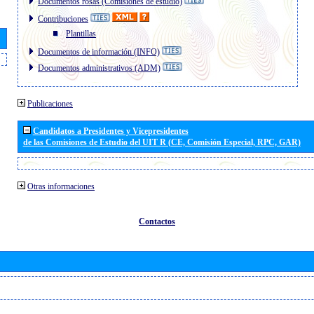
Documentos rosas (Comisiones de estudio)
Contribuciones
Plantillas
Documentos de información (INFO)
Documentos administrativos (ADM)
Publicaciones
Candidatos a Presidentes y Vicepresidentes
de las Comisiones de Estudio del UIT R (CE, Comisión Especial, RPC, GAR)
Otras informaciones
Contactos