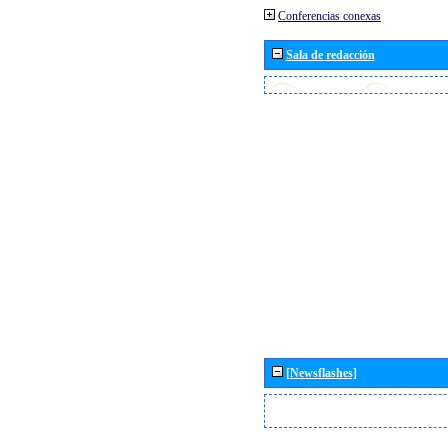
Conferencias conexas
Sala de redacción
[Newsflashes]