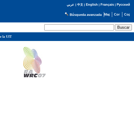
English
Français
Русский
عربي
|
中文
|
|
|
Búsqueda avanzada
e la UIT