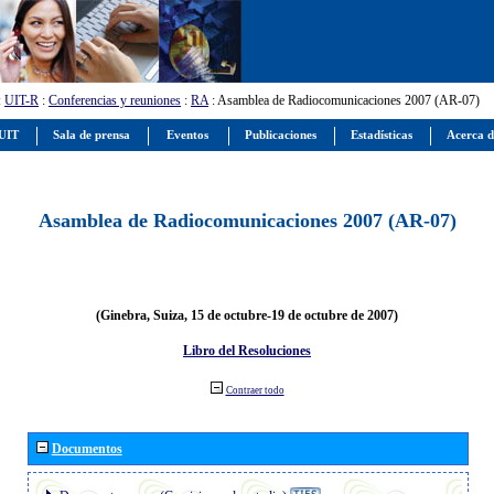
:
UIT-R
:
Conferencias y reuniones
:
RA
: Asamblea de Radiocomunicaciones 2007 (AR-07)
 UIT
Sala de prensa
Eventos
Publicaciones
Estadísticas
Acerca d
Asamblea de Radiocomunicaciones 2007 (AR-07)
(Ginebra, Suiza, 15 de octubre-19 de octubre de 2007)
Libro del Resoluciones
Contraer todo
Documentos