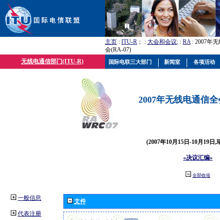
主页
:
ITU-R
； :
大会和会议
; :
RA
: 2007
会(RA-07)
无线电通信部门(ITU-R)
国际电联三大部门
新闻室
各项活动
2007年无线电通信全会(
(2007年10月15日-10月19日
«决议汇编»
全部收缩
一般信息
文件
代表注册