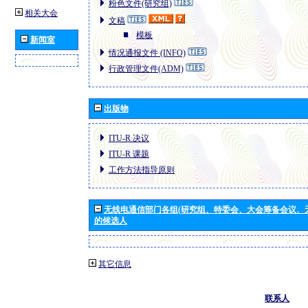
粉色文件(研究组)
相关大会
文稿
模板
新闻室
情况通报文件 (INFO)
行政管理文件(ADM)
出版物
ITU-R 决议
ITU-R 课题
工作方法指导原则
无线电通信部门各组(研究组、特委会、大会筹备会议、
的候选人
其它信息
联系人