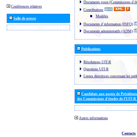
Documents roses (Commissions d´ét
Conférences relatives
Contributions
Modèles
Salle de presse
Documents d´information (INFO)
Documents administratifs (ADM)
Publications
Résolutions UIT-R
Questions UIT-R
Lignes directrices concernant les mét
Candidats aux postes de Présidents 
des Commissions d'études de l'UIT-R
Autres informations
Contacts