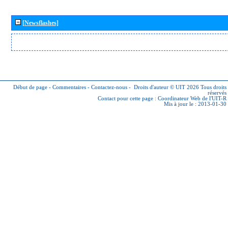
[Newsflashes]
Début de page
-
Commentaires
-
Contactez-nous
-
Droits d'auteur © UIT 2026
Tous droits
réservés
Contact pour cette page :
Coordinateur Web de l'UIT-R
Mis à jour le : 2013-01-30