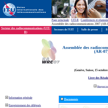
Page principale
:
UIT-R
:
Conférences et réunion
Assemblée des radiocommunications 2007 (AR-
Secteur des radiocommunications (UIT-
Secteurs de l'UIT
Salle de presse
E
R)
Assemblée des radiocom
(AR-07
(Genève, Suisse, 15 octobre
Livre des Résol
Masquer to
Information générale
Documents
Enregistrement des délégués