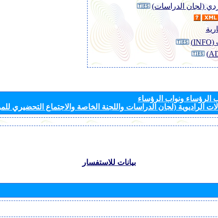
وردي (لجان الدراسات)
رية
I)
الرؤساء ونواب الرؤساء
ات الراديوية (لجان الدراسات واللجنة الخاصة والاجتماع التحضيري للمؤ
بيانات للاستفسار