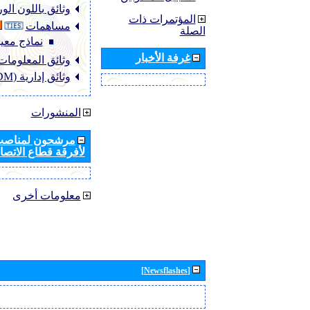
وثائق باللون ال
المؤتمرات ذات
مساهمات
الصلة
نماذج معيا
غرفة الأخبار
وثائق المعلومات (NFO
وثائق إدارية (ADM)
المنشورات
مرشحون لمناصب 
لأفرقة قطاع الاتصال
معلومات أخرى
[Newsflashes]