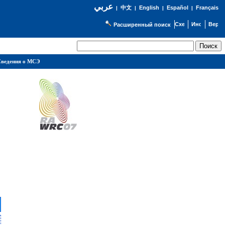
عربي
English
Español
Français
|
中文
|
|
|
Расширенный поиск
ведения о МСЭ