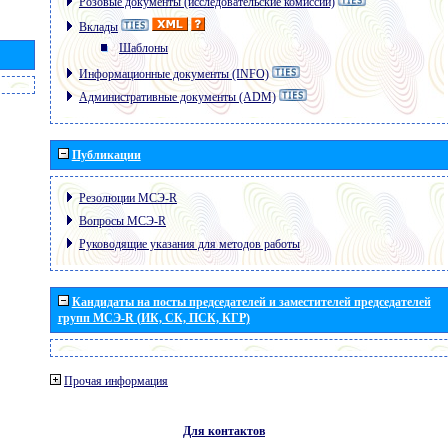
Розовые документы (исследовательские комиссии)
Вклады
Шаблоны
Информационные документы (INFO)
Административные документы (ADM)
Публикации
Резолюции МСЭ-R
Вопросы МСЭ-R
Руководящие указания для методов работы
Кандидаты на посты председателей и заместителей председателей
групп МСЭ-R (ИК, СК, ПСК, КГР)
Прочая информация
Для контактов