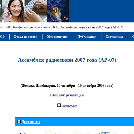
МСЭ-R
:
Конференции и собрания
:
RA
: Ассамблея радиосвязи 2007 года (АР-07)
МСЭ
Отдел новостей
Мероприятия
Публикации
Статистика
С
Ассамблея радиосвязи 2007 года (АР-07)
(Женева, Швейцария, 15 октября - 19 октября 2007 года)
Сборник резолюций
Свернуть все
Документы