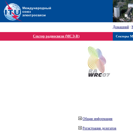
Домашний
:
Сектор радиосвязи (МСЭ-R)
Секторы 
Общая информация
Регистрация делегатов