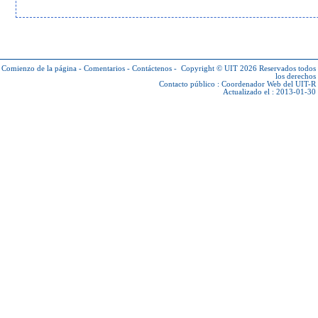
Comienzo de la página
-
Comentarios
-
Contáctenos
-
Copyright © UIT 2026
Reservados todos
los derechos
Contacto público :
Coordenador Web del UIT-R
Actualizado el : 2013-01-30