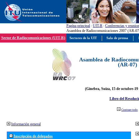
Pagína principal
:
UIT-R
:
Conferencias y reunio
Asamblea de Radiocomunicaciones 2007 (AR-07
Sector de Radiocomunicaciones (UIT-R)
Sectores de la UIT
Sala de prensa
Asamblea de Radiocomun
(AR-07)
(Ginebra, Suiza, 15 de octubre-19
Libro del Resoluci
Contraer todo
Información general
Inscripción de delegados