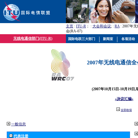
主页
:
ITU-R
； :
大会和会议
; :
RA
: 2007
会(RA-07)
无线电通信部门(ITU-R)
国际电联三大部门
新闻室
各项活动
2007年无线电通信全会(
(2007年10月15日-10月19日
«决议汇编»
全部收缩
一般信息
代表注册