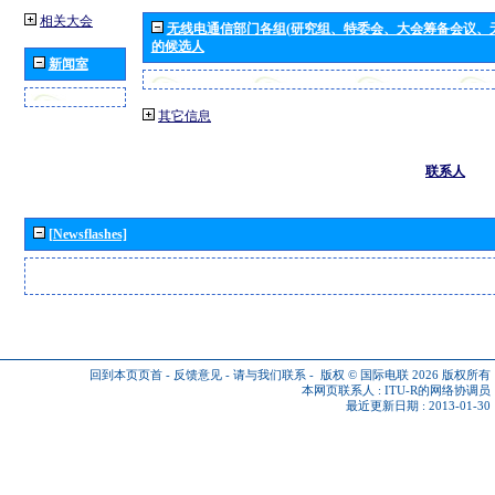
相关大会
无线电通信部门各组(研究组、特委会、大会筹备会议、
的候选人
新闻室
其它信息
联系人
[Newsflashes]
回到本页页首
-
反馈意见
-
请与我们联系
-
版权 © 国际电联 2026
版权所有
本网页联系人 :
ITU-R的网络协调员
最近更新日期 : 2013-01-30