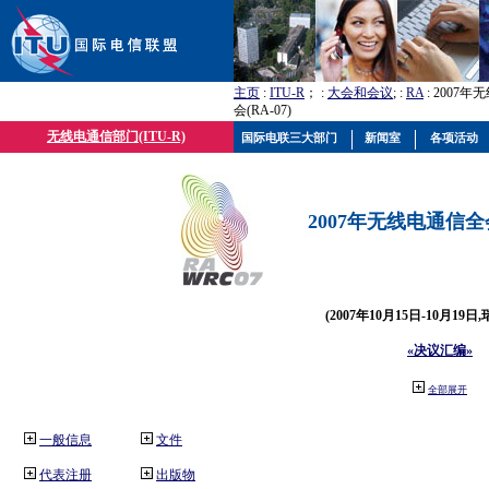
主页
:
ITU-R
； :
大会和会议
; :
RA
: 2007
会(RA-07)
无线电通信部门(ITU-R)
国际电联三大部门
新闻室
各项活动
2007年无线电通信全会(
(2007年10月15日-10月19日
«决议汇编»
全部展开
一般信息
文件
代表注册
出版物