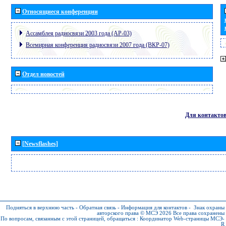
Относящиеся конференции
Ассамблея радиосвязи 2003 года (АР-03)
Всемирная конференция радиосвязи 2007 года (ВКР-07)
Отдел новостей
Для контакто
[Newsflashes]
Подняться в верхнюю часть
-
Обратная связь
-
Информация для контактов
-
Знак охраны
авторского права © МСЭ 2026
Все права сохранены
По вопросам, связанным с этой страницей, обращаться :
Координатор Web-страницы МСЭ-
R