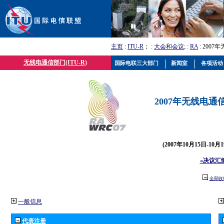
主页
:
ITU-R
； :
大会和会议
; :
RA
: 2007
无线电通信部门(ITU-R)
国际电联三大部门
新闻室
各项活动
2007年无线电通信
(2007年10月15日-10
«决议汇
全部收
一般信息
代表注册