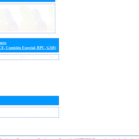
entes
(CE, Comisión Especial, RPC, GAR)