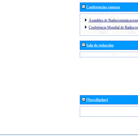
Conferencias conexas
Asamblea de Radiocomunicacion
Conferencia Mundial de Radioc
Sala de redacción
[Newsflashes]