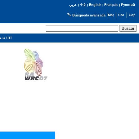
English
Français
Русский
عربي
|
中文
|
|
|
Búsqueda avanzada
e la UIT