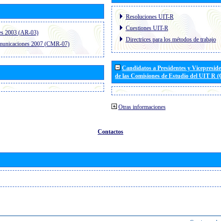
Resoluciones UIT-R
Cuestiones UIT-R
es 2003 (AR-03)
Directrices para los métodos de trabajo
omunicaciones 2007 (CMR-07)
Candidatos a Presidentes y Vicepresid
de las Comisiones de Estudio del UIT R 
Otras informaciones
Contactos