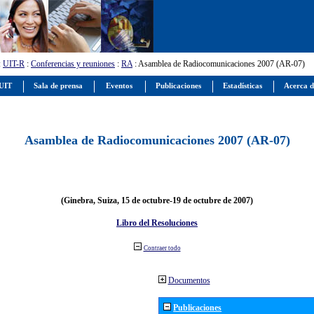
:
UIT-R
:
Conferencias y reuniones
:
RA
: Asamblea de Radiocomunicaciones 2007 (AR-07)
 UIT
Sala de prensa
Eventos
Publicaciones
Estadísticas
Acerca d
Asamblea de Radiocomunicaciones 2007 (AR-07)
(Ginebra, Suiza, 15 de octubre-19 de octubre de 2007)
Libro del Resoluciones
Contraer todo
Documentos
Publicaciones