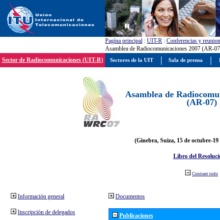
Pagína principal
:
UIT-R
:
Conferencias y reunio
Asamblea de Radiocomunicaciones 2007 (AR-07
Sector de Radiocomunicaciones (UIT-R)
Sectores de la UIT
Sala de prensa
Asamblea de Radiocomun
(AR-07)
(Ginebra, Suiza, 15 de octubre-19
Libro del Resoluci
Contraer todo
Información general
Documentos
Inscripción de delegados
Publicaciones