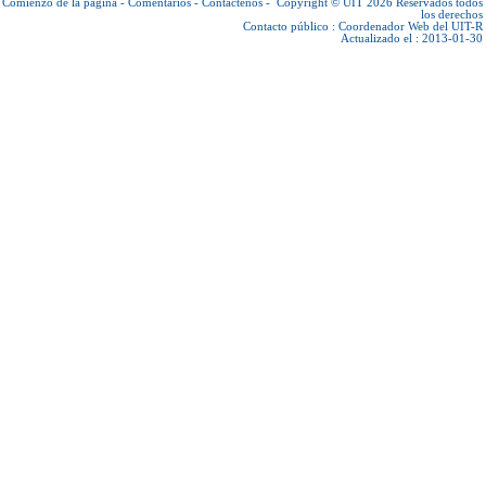
Comienzo de la página
-
Comentarios
-
Contáctenos
-
Copyright © UIT 2026
Reservados todos
los derechos
Contacto público :
Coordenador Web del UIT-R
Actualizado el : 2013-01-30