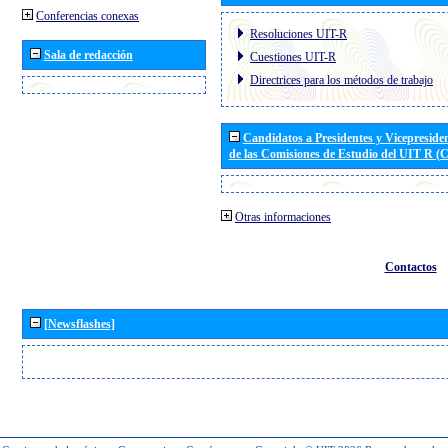
Conferencias conexas
Resoluciones UIT-R
Sala de redacción
Cuestiones UIT-R
Directrices para los métodos de trabajo
Candidatos a Presidentes y Vicepreside
de las Comisiones de Estudio del UIT R 
Otras informaciones
Contactos
[Newsflashes]