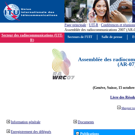
Page principale
:
UIT-R
:
Conférences et réunion
Assemblée des radiocommunications 2007 (AR-
Secteur des radiocommunications (UIT-
Secteurs de l'UIT
Salle de presse
E
R)
Assemblée des radiocom
(AR-07
(Genève, Suisse, 15 octobre
Livre des Résol
Masquer to
Information générale
Documents
Enregistrement des délégués
Publications