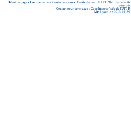
Début de page
-
Commentaires
-
Contactez-nous
-
Droits d'auteur © UIT 2026
Tous droits
réservés
Contact pour cette page :
Coordinateur Web de l'UIT-R
Mis à jour le : 2013-01-30