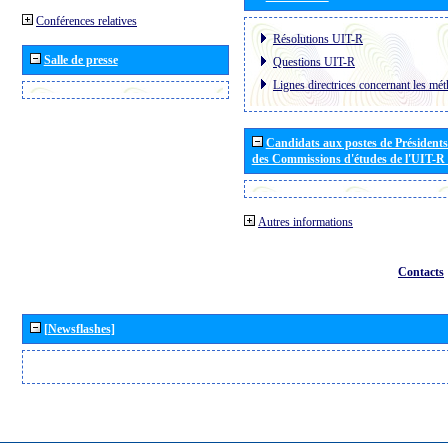
Conférences relatives
Résolutions UIT-R
Salle de presse
Questions UIT-R
Lignes directrices concernant les mét
Candidats aux postes de Présidents 
des Commissions d'études de l'UIT-R
Autres informations
Contacts
[Newsflashes]