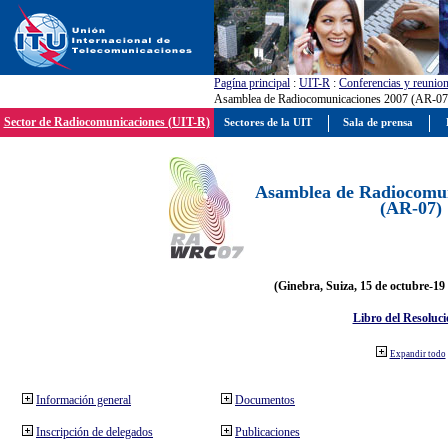
Pagína principal
:
UIT-R
:
Conferencias y reunio
Asamblea de Radiocomunicaciones 2007 (AR-07
Sector de Radiocomunicaciones (UIT-R)
Sectores de la UIT
Sala de prensa
Asamblea de Radiocomun
(AR-07)
(Ginebra, Suiza, 15 de octubre-19
Libro del Resoluci
Expandir todo
Información general
Documentos
Inscripción de delegados
Publicaciones