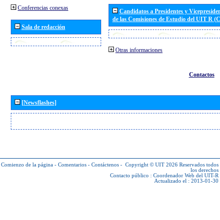
Conferencias conexas
Candidatos a Presidentes y Vicepreside
de las Comisiones de Estudio del UIT R 
Sala de redacción
Otras informaciones
Contactos
[Newsflashes]
Comienzo de la página
-
Comentarios
-
Contáctenos
-
Copyright © UIT 2026
Reservados todos
los derechos
Contacto público :
Coordenador Web del UIT-R
Actualizado el : 2013-01-30