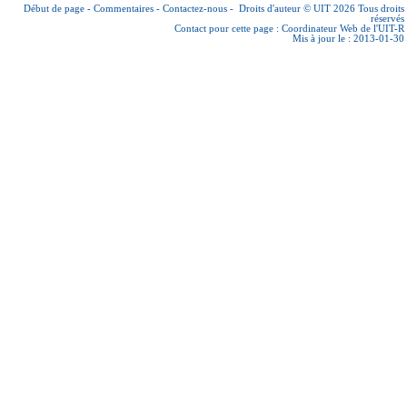
Début de page
-
Commentaires
-
Contactez-nous
-
Droits d'auteur © UIT 2026
Tous droits
réservés
Contact pour cette page :
Coordinateur Web de l'UIT-R
Mis à jour le : 2013-01-30