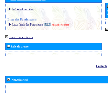
Informations utiles
Liste des Participants
Liste finale des Participants
Anglais seulement
Conférences relatives
Salle de presse
Contacts
[Newsflashes]