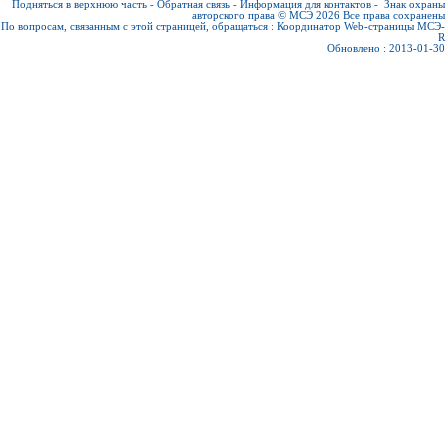
Подняться в верхнюю часть
-
Обратная связь
-
Информация для контактов
-
Знак охраны
авторского права © МСЭ 2026
Все права сохранены
По вопросам, связанным с этой страницей, обращаться :
Координатор Web-страницы МСЭ-
R
Обновлено : 2013-01-30