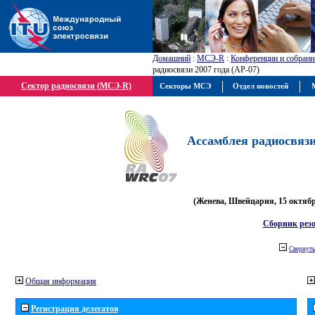
Домашний
:
МСЭ-R
:
Конференции и собрани
радиосвязи 2007 года (АР-07)
Сектор радиосвязи (МСЭ-R)
Секторы МСЭ
Отдел новостей
М
Ассамблея радиосвязи 
(Женева, Швейцария, 15 октября
Сборник рез
Свернуть
Общая информация
Регистрация делегатов