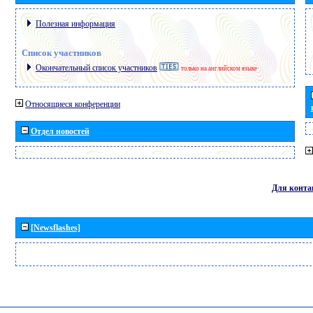
Полезная информация
Список участников
Окончательный список участников
только на английском языке
Относящиеся конференции
Отдел новостей
Для конта
[Newsflashes]