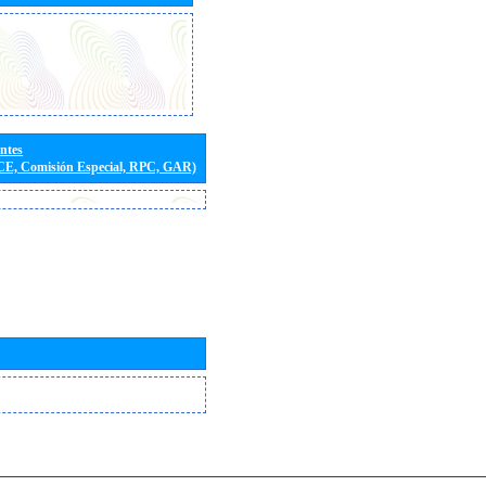
entes
(CE, Comisión Especial, RPC, GAR)