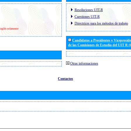
Resoluciones UIT-R
Cuestiones UIT-R
Directrices para los métodos de trabajo
Inglés solamente
Candidatos a Presidentes y Vicepresid
de las Comisiones de Estudio del UIT R 
Otras informaciones
Contactos