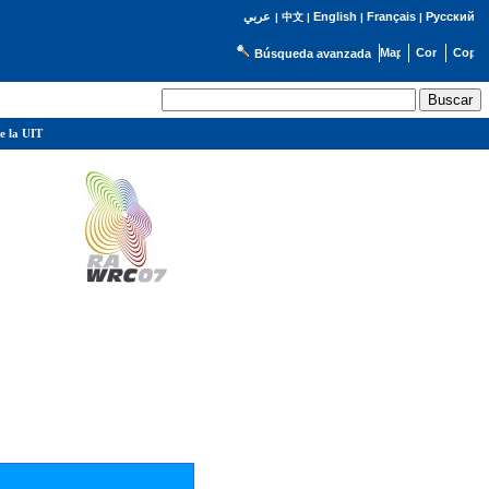
English
Français
Русский
عربي
|
中文
|
|
|
Búsqueda avanzada
e la UIT