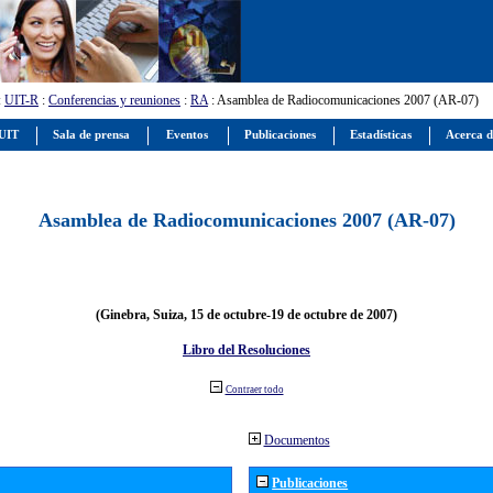
:
UIT-R
:
Conferencias y reuniones
:
RA
: Asamblea de Radiocomunicaciones 2007 (AR-07)
 UIT
Sala de prensa
Eventos
Publicaciones
Estadísticas
Acerca d
Asamblea de Radiocomunicaciones 2007 (AR-07)
(Ginebra, Suiza, 15 de octubre-19 de octubre de 2007)
Libro del Resoluciones
Contraer todo
Documentos
Publicaciones