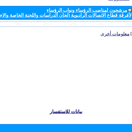
مرشحون لمناصب الرؤساء ونواب الرؤساء
لأفرقة قطاع الاتصالات الراديوية (لجان الدراسات واللجنة الخاصة والا
معلومات أخرى
بيانات للاستفسار