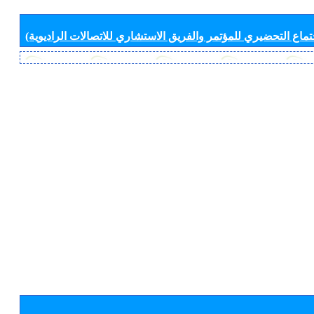
جتماع التحضيري للمؤتمر والفريق الاستشاري للاتصالات الراديوية)