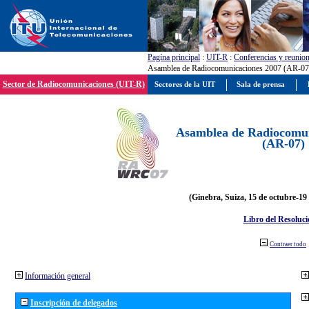
Pagína principal
:
UIT-R
:
Conferencias y reunio
Asamblea de Radiocomunicaciones 2007 (AR-07
Sector de Radiocomunicaciones (UIT-R)
Sectores de la UIT
Sala de prensa
Asamblea de Radiocomun
(AR-07)
(Ginebra, Suiza, 15 de octubre-19
Libro del Resoluci
Contraer todo
Información general
Inscripción de delegados