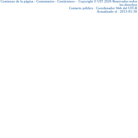
Comienzo de la página
-
Comentarios
-
Contáctenos
-
Copyright © UIT 2026
Reservados todos
los derechos
Contacto público :
Coordenador Web del UIT-R
Actualizado el : 2013-01-30