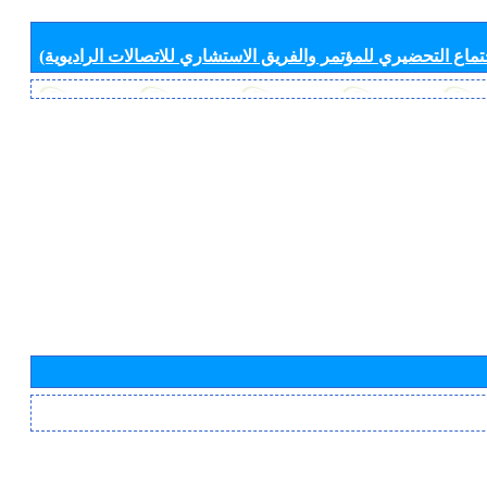
جتماع التحضيري للمؤتمر والفريق الاستشاري للاتصالات الراديوية)