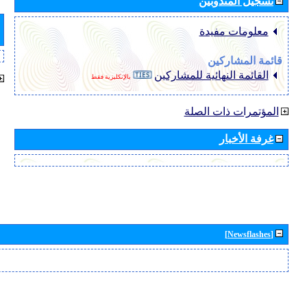
تسجيل المندوبين
معلومات مفيدة
قائمة المشاركين
القائمة النهائية للمشاركين
بالإنكليزية فقط
المؤتمرات ذات الصلة
غرفة الأخبار
[Newsflashes]