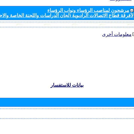
مرشحون لمناصب الرؤساء ونواب الرؤساء
لأفرقة قطاع الاتصالات الراديوية (لجان الدراسات واللجنة الخاصة والا
معلومات أخرى
بيانات للاستفسار