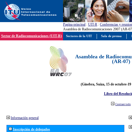
Pagína principal
:
UIT-R
:
Conferencias y reunio
Asamblea de Radiocomunicaciones 2007 (AR-07
Sector de Radiocomunicaciones (UIT-R)
Sectores de la UIT
Sala de prensa
Asamblea de Radiocomun
(AR-07)
(Ginebra, Suiza, 15 de octubre-19
Libro del Resoluci
Contraer todo
Información general
Inscripción de delegados