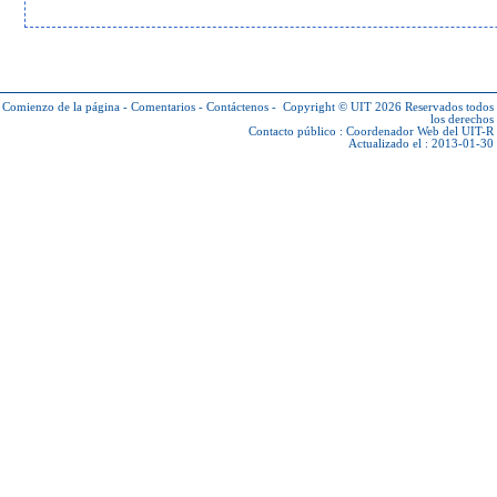
Comienzo de la página
-
Comentarios
-
Contáctenos
-
Copyright © UIT 2026
Reservados todos
los derechos
Contacto público :
Coordenador Web del UIT-R
Actualizado el : 2013-01-30