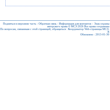
Подняться в верхнюю часть
-
Обратная связь
-
Информация для контактов
-
Знак охраны
авторского права © МСЭ 2026
Все права сохранены
По вопросам, связанным с этой страницей, обращаться :
Координатор Web-страницы МСЭ-
R
Обновлено : 2013-01-30