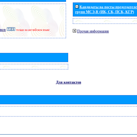
Кандидаты на посты председателей
групп МСЭ-R (ИК, СК, ПСК, КГР)
иков
только на английском языке
Прочая информация
Для контактов