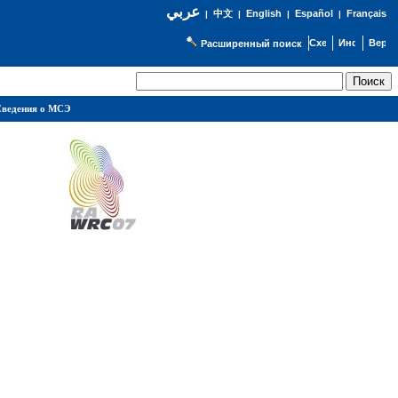
عربي
English
Español
Français
|
中文
|
|
|
Расширенный поиск
ведения о МСЭ