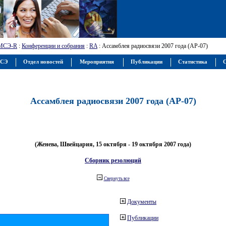
МСЭ-R
:
Конференции и собрания
:
RA
: Ассамблея радиосвязи 2007 года (АР-07)
МСЭ
Отдел новостей
Мероприятия
Публикации
Статистика
С
Ассамблея радиосвязи 2007 года (АР-07)
(Женева, Швейцария, 15 октября - 19 октября 2007 года)
Сборник резолюций
Свернуть все
Документы
Публикации