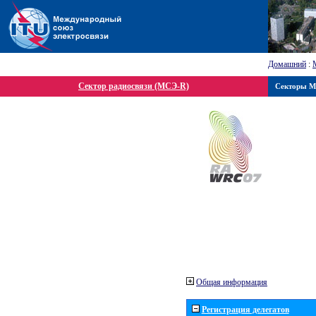
Домашний
:
Сектор радиосвязи (МСЭ-R)
Секторы 
Общая информация
Регистрация делегатов