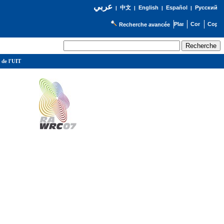
عربي
English
Español
Русский
|
中文
|
|
|
Recherche avancée
 de l'UIT