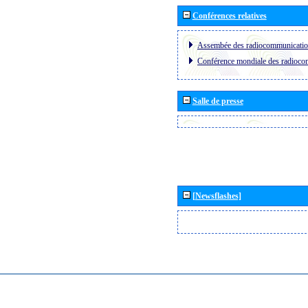
Conférences relatives
Assembée des radiocommunicati
Conférence mondiale des radioc
Salle de presse
[Newsflashes]