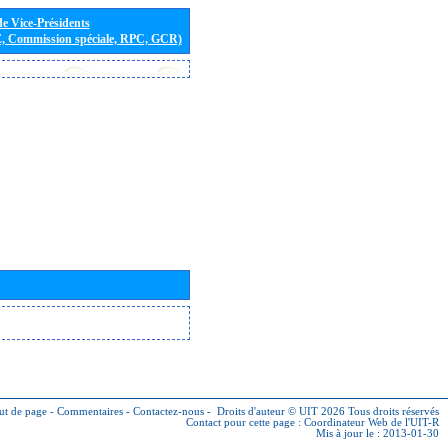
de Vice-Présidents
E, Commission spéciale, RPC, GCR)
ut de page
-
Commentaires
-
Contactez-nous
-
Droits d'auteur © UIT 2026
Tous droits réservés
Contact pour cette page :
Coordinateur Web de l'UIT-R
Mis à jour le : 2013-01-30