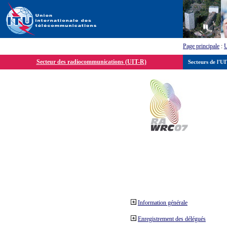
Page principale
:
Secteur des radiocommunications (UIT-R)
Secteurs de l'U
Information générale
Enregistrement des délégués