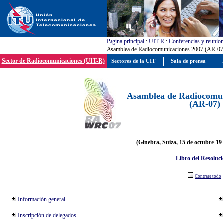
Pagína principal
:
UIT-R
:
Conferencias y reunio
Asamblea de Radiocomunicaciones 2007 (AR-07
Sector de Radiocomunicaciones (UIT-R)
Sectores de la UIT
Sala de prensa
Asamblea de Radiocomun
(AR-07)
(Ginebra, Suiza, 15 de octubre-19
Libro del Resoluci
Contraer todo
Información general
Inscripción de delegados