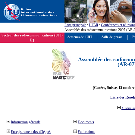
Page principale
:
UIT-R
:
Conférences et réunion
Assemblée des radiocommunications 2007 (AR-
Secteur des radiocommunications (UIT-
Secteurs de l'UIT
Salle de presse
E
R)
Assemblée des radiocom
(AR-07
(Genève, Suisse, 15 octobre
Livre des Résol
Afficher to
Information générale
Documents
Enregistrement des délégués
Publications