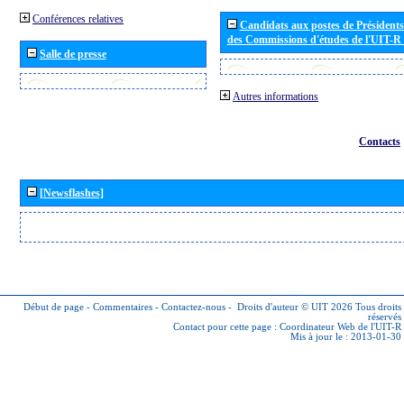
Conférences relatives
Candidats aux postes de Présidents 
des Commissions d'études de l'UIT-R
Salle de presse
Autres informations
Contacts
[Newsflashes]
Début de page
-
Commentaires
-
Contactez-nous
-
Droits d'auteur © UIT 2026
Tous droits
réservés
Contact pour cette page :
Coordinateur Web de l'UIT-R
Mis à jour le : 2013-01-30