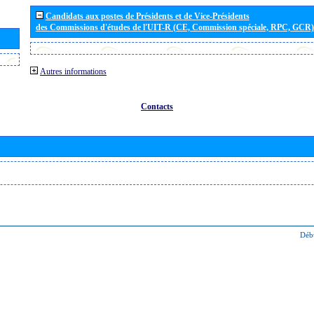
Candidats aux postes de Présidents et de Vice-Présidents
des Commissions d'études de l'UIT-R (CE, Commission spéciale, RPC, GCR)
Autres informations
Contacts
Déb