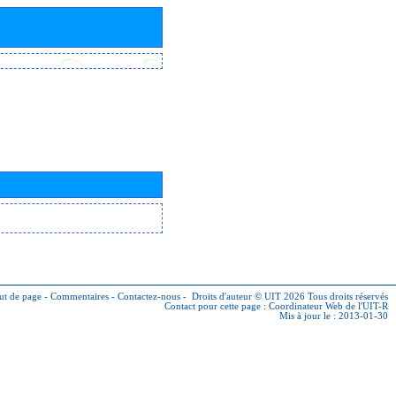
ut de page
-
Commentaires
-
Contactez-nous
-
Droits d'auteur © UIT 2026
Tous droits réservés
Contact pour cette page :
Coordinateur Web de l'UIT-R
Mis à jour le : 2013-01-30