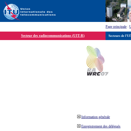
Page principale
:
Secteur des radiocommunications (UIT-R)
Secteurs de l'U
Information générale
Enregistrement des délégués