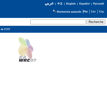
عربي
English
Español
Русский
|
中文
|
|
|
Recherche avancée
 de l'UIT