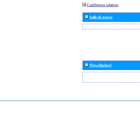
Conférences relatives
Salle de presse
[Newsflashes]