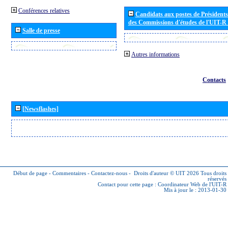
Conférences relatives
Candidats aux postes de Présidents 
des Commissions d'études de l'UIT-R
Salle de presse
Autres informations
Contacts
[Newsflashes]
Début de page
-
Commentaires
-
Contactez-nous
-
Droits d'auteur © UIT 2026
Tous droits
réservés
Contact pour cette page :
Coordinateur Web de l'UIT-R
Mis à jour le : 2013-01-30