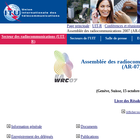
Page principale
:
UIT-R
:
Conférences et réunion
Assemblée des radiocommunications 2007 (AR-
Secteur des radiocommunications (UIT-
Secteurs de l'UIT
Salle de presse
E
R)
Assemblée des radiocom
(AR-07
(Genève, Suisse, 15 octobre
Livre des Résol
Afficher to
Information générale
Documents
Enregistrement des délégués
Publications