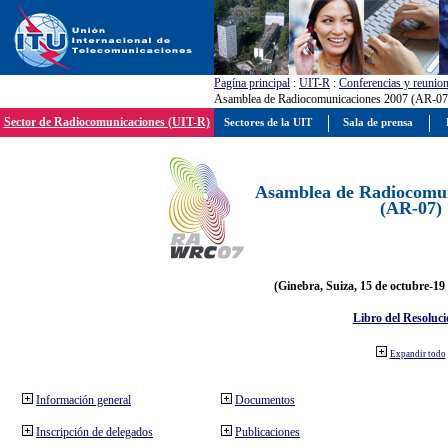
Pagína principal
:
UIT-R
:
Conferencias y reunio
Asamblea de Radiocomunicaciones 2007 (AR-07
Sector de Radiocomunicaciones (UIT-R)
Sectores de la UIT
Sala de prensa
Asamblea de Radiocomun
(AR-07)
(Ginebra, Suiza, 15 de octubre-19
Libro del Resoluci
Expandir todo
Información general
Documentos
Inscripción de delegados
Publicaciones