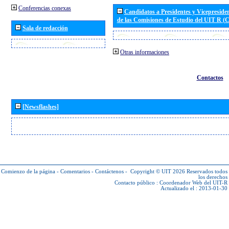
Conferencias conexas
Candidatos a Presidentes y Vicepreside
de las Comisiones de Estudio del UIT R 
Sala de redacción
Otras informaciones
Contactos
[Newsflashes]
Comienzo de la página
-
Comentarios
-
Contáctenos
-
Copyright © UIT 2026
Reservados todos
los derechos
Contacto público :
Coordenador Web del UIT-R
Actualizado el : 2013-01-30