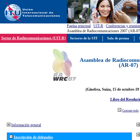
Pagína principal
:
UIT-R
:
Conferencias y reunio
Asamblea de Radiocomunicaciones 2007 (AR-07
Sector de Radiocomunicaciones (UIT-R)
Sectores de la UIT
Sala de prensa
Asamblea de Radiocomun
(AR-07)
(Ginebra, Suiza, 15 de octubre-19
Libro del Resoluci
Contraer todo
Información general
Inscripción de delegados