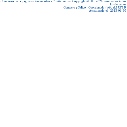
Comienzo de la página
-
Comentarios
-
Contáctenos
-
Copyright © UIT 2026
Reservados todos
los derechos
Contacto público :
Coordenador Web del UIT-R
Actualizado el : 2013-01-30