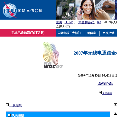
主页
:
ITU-R
； :
大会和会议
; :
RA
: 2007
会(RA-07)
无线电通信部门(ITU-R)
国际电联三大部门
新闻室
各项活动
2007年无线电通信全会(
(2007年10月15日-10月19日
«决议汇编»
全部收缩
一般信息
代表注册