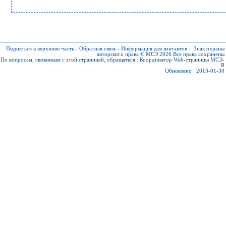
Подняться в верхнюю часть
-
Обратная связь
-
Информация для контактов
-
Знак охраны
авторского права © МСЭ 2026
Все права сохранены
По вопросам, связанным с этой страницей, обращаться :
Координатор Web-страницы МСЭ-
R
Обновлено : 2013-01-30