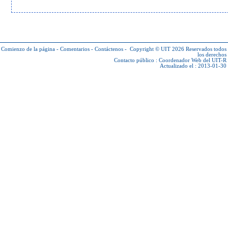
Comienzo de la página
-
Comentarios
-
Contáctenos
-
Copyright © UIT 2026
Reservados todos
los derechos
Contacto público :
Coordenador Web del UIT-R
Actualizado el : 2013-01-30