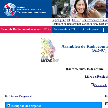
Pagína principal
:
UIT-R
:
Conferencias y reunio
Asamblea de Radiocomunicaciones 2007 (AR-07
Sector de Radiocomunicaciones (UIT-R)
Sectores de la UIT
Sala de prensa
Asamblea de Radiocomun
(AR-07)
(Ginebra, Suiza, 15 de octubre-19
Libro del Resoluci
Contraer todo
Información general
Inscripción de delegados