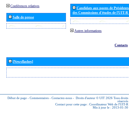
Conférences relatives
Candidats aux postes de Présidents 
des Commissions d'études de l'UIT-R
Salle de presse
Autres informations
Contacts
[Newsflashes]
Début de page
-
Commentaires
-
Contactez-nous
-
Droits d'auteur © UIT 2026
Tous droits
réservés
Contact pour cette page :
Coordinateur Web de l'UIT-R
Mis à jour le : 2013-01-30