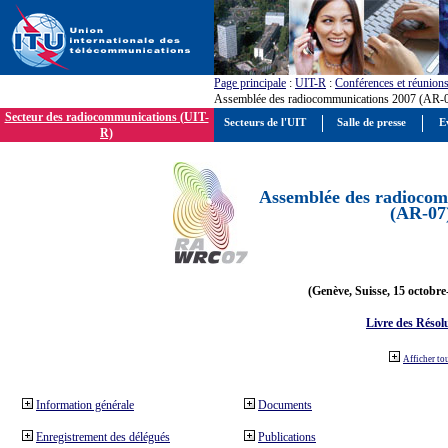
Page principale
:
UIT-R
:
Conférences et réunion
Assemblée des radiocommunications 2007 (AR-
Secteur des radiocommunications (UIT-
Secteurs de l'UIT
Salle de presse
E
R)
Assemblée des radiocom
(AR-07
(Genève, Suisse, 15 octobre
Livre des Résol
Afficher to
Information générale
Documents
Enregistrement des délégués
Publications