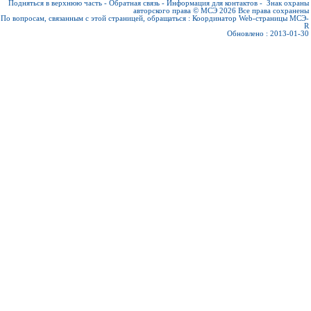
Подняться в верхнюю часть
-
Обратная связь
-
Информация для контактов
-
Знак охраны
авторского права © МСЭ 2026
Все права сохранены
По вопросам, связанным с этой страницей, обращаться :
Координатор Web-страницы МСЭ-
R
Обновлено : 2013-01-30