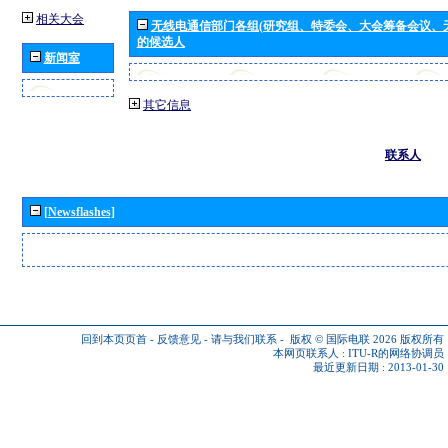
相关大会
无线电通信部门各组(研究组、特委会、大会筹备会议、
的候选人
新闻室
其它信息
联系人
[Newsflashes]
回到本页页首
-
反馈意见
-
请与我们联系
-
版权 © 国际电联 2026
版权所有
本网页联系人 :
ITU-R的网络协调员
最近更新日期 : 2013-01-30