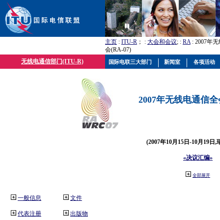
主页
:
ITU-R
； :
大会和会议
; :
RA
: 2007
会(RA-07)
无线电通信部门(ITU-R)
国际电联三大部门
新闻室
各项活动
2007年无线电通信全会(
(2007年10月15日-10月19日
«决议汇编»
全部展开
一般信息
文件
代表注册
出版物