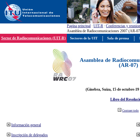
Pagína principal
:
UIT-R
:
Conferencias y reunio
Asamblea de Radiocomunicaciones 2007 (AR-07
Sector de Radiocomunicaciones (UIT-R)
Sectores de la UIT
Sala de prensa
Asamblea de Radiocomun
(AR-07)
(Ginebra, Suiza, 15 de octubre-19
Libro del Resoluci
Contraer todo
Información general
Inscripción de delegados