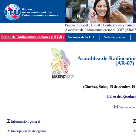
Pagína principal
:
UIT-R
:
Conferencias y reunio
Asamblea de Radiocomunicaciones 2007 (AR-07
Sector de Radiocomunicaciones (UIT-R)
Sectores de la UIT
Sala de prensa
Asamblea de Radiocomun
(AR-07)
(Ginebra, Suiza, 15 de octubre-19
Libro del Resoluci
Contraer todo
Información general
Inscripción de delegados