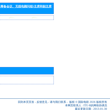
会筹备会议、无线电顾问组)主席和副主席
回到本页页首
-
反馈意见
-
请与我们联系
-
版权 © 国际电联 2026
版权所有
本网页联系人 :
ITU-R的网络协调员
最近更新日期 : 2013-01-30