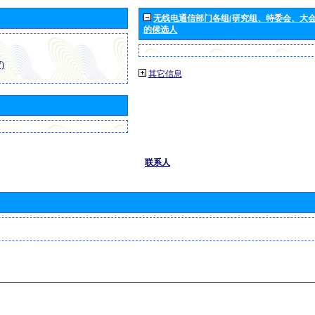
无线电通信部门各组(研究组、特委会、大
的候选人
)
其它信息
联系人