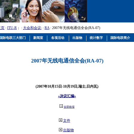
主页
:
ITU-R
； :
大会和会议
; :
RA
: 2007年无线电通信全会(RA-07)
国际电联三大部门
新闻室
各项活动
出版物
统计数字
国际电联简介
2007年无线电通信全会(RA-07)
(2007年10月15日-10月19日,瑞士,日内瓦)
«决议汇编»
全部收缩
文件
出版物