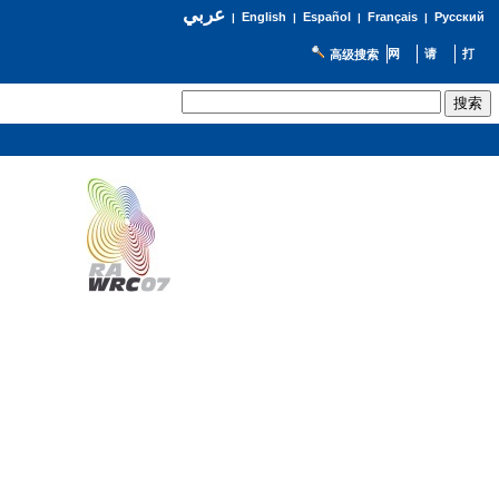
عربي
English
Español
Français
Русский
|
|
|
|
高级搜索