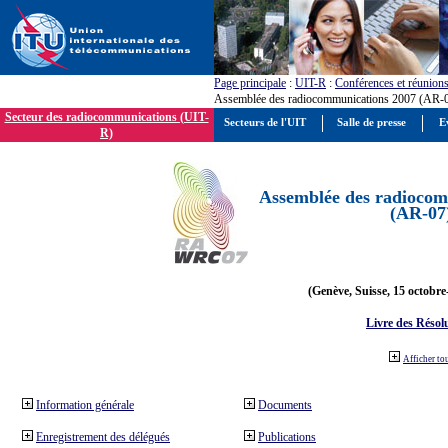
Page principale
:
UIT-R
:
Conférences et réunion
Assemblée des radiocommunications 2007 (AR-
Secteur des radiocommunications (UIT-
Secteurs de l'UIT
Salle de presse
E
R)
Assemblée des radiocom
(AR-07
(Genève, Suisse, 15 octobre
Livre des Résol
Afficher to
Information générale
Documents
Enregistrement des délégués
Publications