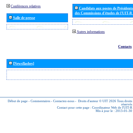
Conférences relatives
Candidats aux postes de Présidents 
des Commissions d'études de l'UIT-R
Salle de presse
Autres informations
Contacts
[Newsflashes]
Début de page
-
Commentaires
-
Contactez-nous
-
Droits d'auteur © UIT 2026
Tous droits
réservés
Contact pour cette page :
Coordinateur Web de l'UIT-R
Mis à jour le : 2013-01-30